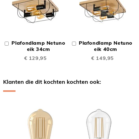
Plafondlamp Netuno
Plafondlamp Netuno
In
In
Winkelwagen
eik 34cm
Winkelwagen
eik 40cm
€ 129,95
€ 149,95
Klanten die dit kochten kochten ook:
Skip
carousel