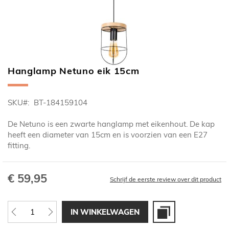
Hanglamp Netuno eik 15cm
Ga
naar
het
SKU
BT-184159104
begin
van
De Netuno is een zwarte hanglamp met eikenhout. De kap
de
heeft een diameter van 15cm en is voorzien van een E27
afbeeldingen-
fitting.
gallerij
€ 59,95
Schrijf de eerste review over dit product
IN WINKELWAGEN