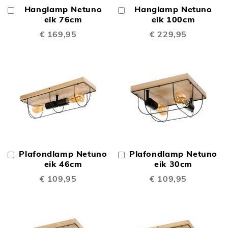
Hanglamp Netuno
Hanglamp Netuno
In
In
Winkelwagen
eik 76cm
Winkelwagen
eik 100cm
€ 169,95
€ 229,95
Plafondlamp Netuno
Plafondlamp Netuno
In
In
Winkelwagen
eik 46cm
Winkelwagen
eik 30cm
€ 109,95
€ 109,95