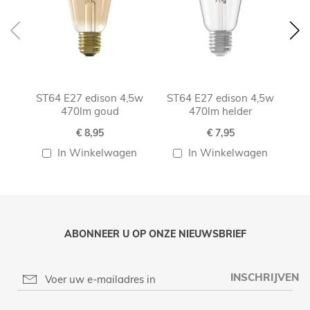
ST64 E27 edison 4,5w
ST64 E27 edison 4,5w
S
470lm goud
470lm helder
€ 8,95
€ 7,95
In Winkelwagen
In Winkelwagen
ABONNEER U OP ONZE NIEUWSBRIEF
INSCHRIJVEN