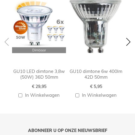
GU10 LED dimtone 3,8w
GU10 dimtone 6w 400lm
G
(50W) 36D 50mm
42D 50mm
€ 29,95
€ 5,95
In Winkelwagen
In Winkelwagen
ABONNEER U OP ONZE NIEUWSBRIEF