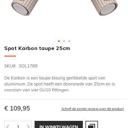
Spot Karbon taupe 25cm
Ga
naar
het
SKU
SOL1769
begin
van
De Karbon is een taupe kleurig geribbelde spot van
de
aluminium. De spot heeft een doorsnede van 25cm en is
afbeeldingen-
voorzien van vier GU10 fittingen.
gallerij
€ 109,95
Schrijf de eerste review over dit product
IN WINKELWAGEN