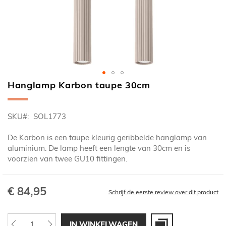
Hanglamp Karbon taupe 30cm
Ga
naar
het
SKU
SOL1773
begin
van
De Karbon is een taupe kleurig geribbelde hanglamp van
de
aluminium. De lamp heeft een lengte van 30cm en is
afbeeldingen-
voorzien van twee GU10 fittingen.
gallerij
€ 84,95
Schrijf de eerste review over dit product
IN WINKELWAGEN