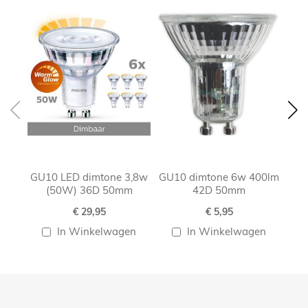
carousel
GU10 LED dimtone 3,8w
GU10 dimtone 6w 400lm
G
(50W) 36D 50mm
42D 50mm
€ 29,95
€ 5,95
In Winkelwagen
In Winkelwagen