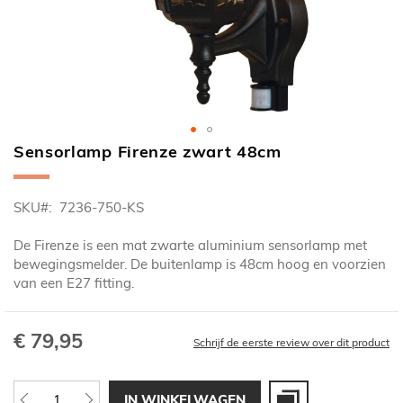
Sensorlamp Firenze zwart 48cm
Ga
naar
het
SKU
7236-750-KS
begin
van
De Firenze is een mat zwarte aluminium sensorlamp met
de
bewegingsmelder. De buitenlamp is 48cm hoog en voorzien
afbeeldingen-
van een E27 fitting.
gallerij
€ 79,95
Schrijf de eerste review over dit product
IN WINKELWAGEN