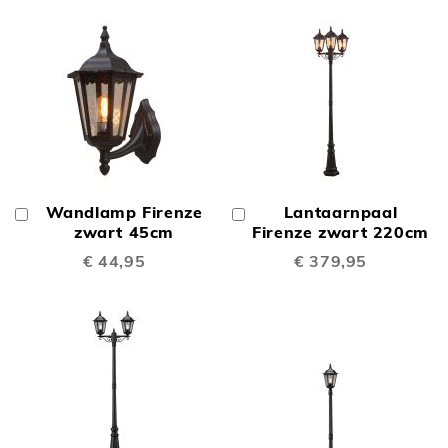
Wandlamp Firenze
Lantaarnpaal
In
In
Winkelwagen
zwart 45cm
Winkelwagen
Firenze zwart 220cm
€ 44,95
€ 379,95