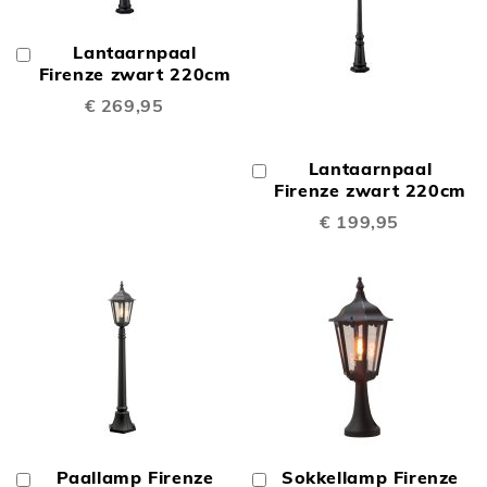
Lantaarnpaal
In
Winkelwagen
Firenze zwart 220cm
€ 269,95
Lantaarnpaal
In
Winkelwagen
Firenze zwart 220cm
€ 199,95
Paallamp Firenze
Sokkellamp Firenze
In
In