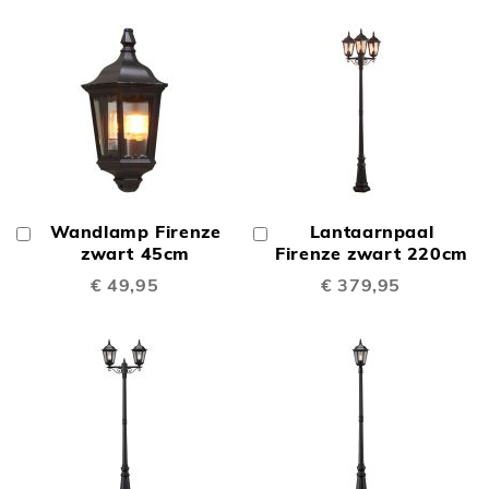
Wandlamp Firenze
Lantaarnpaal
In
In
Winkelwagen
zwart 45cm
Winkelwagen
Firenze zwart 220cm
€ 49,95
€ 379,95