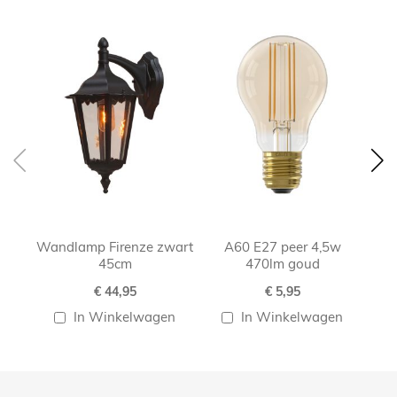
Skip
carousel
Wandlamp Firenze zwart
A60 E27 peer 4,5w
A
45cm
470lm goud
€ 44,95
€ 5,95
In Winkelwagen
In Winkelwagen