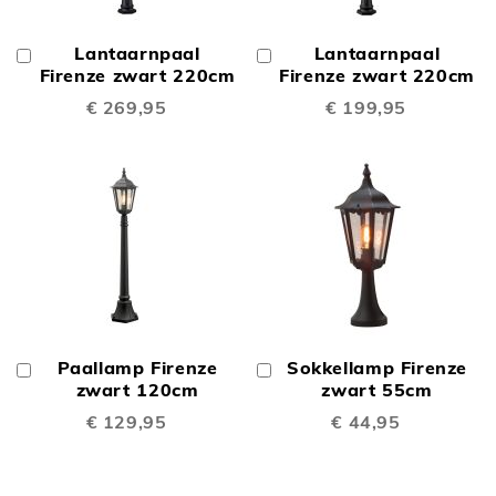
Lantaarnpaal
Lantaarnpaal
In
In
Winkelwagen
Firenze zwart 220cm
Winkelwagen
Firenze zwart 220cm
€ 269,95
€ 199,95
Paallamp Firenze
Sokkellamp Firenze
In
In
Winkelwagen
zwart 120cm
Winkelwagen
zwart 55cm
€ 129,95
€ 44,95