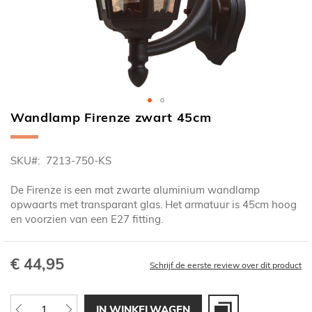
Wandlamp Firenze zwart 45cm
Ga
naar
het
SKU
7213-750-KS
begin
van
De Firenze is een mat zwarte aluminium wandlamp
de
opwaarts met transparant glas. Het armatuur is 45cm hoog
afbeeldingen-
en voorzien van een E27 fitting.
gallerij
€ 44,95
Schrijf de eerste review over dit product
IN WINKELWAGEN