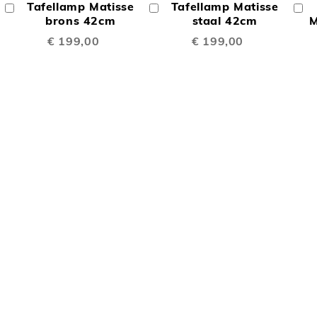
Tafellamp Matisse
Tafellamp Matisse
In
In
In
TE
TE
Winkelwagen
brons 42cm
Winkelwagen
staal 42cm
W
M
€ 199,00
€ 199,00
LIJKEN
VERGELIJKEN
VERGELIJK
OEGEN
LIJKEN