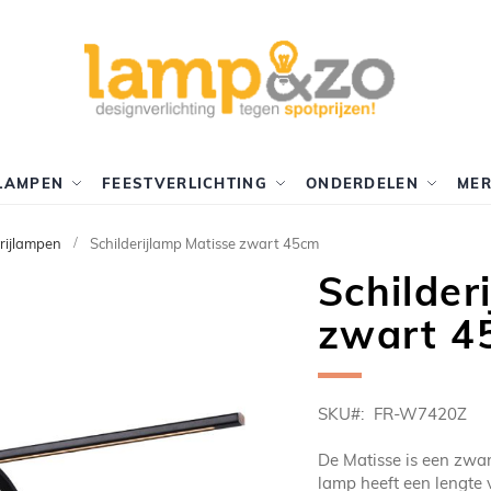
LAMPEN
FEESTVERLICHTING
ONDERDELEN
ME
erijlampen
Schilderijlamp Matisse zwart 45cm
Schilder
zwart 4
SKU
FR-W7420Z
De Matisse is een zwar
lamp heeft een lengte