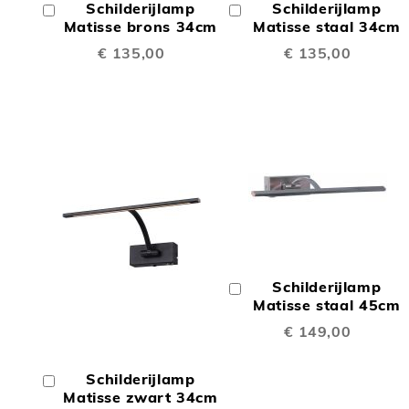
Schilderijlamp
Schilderijlamp
In
In
TE
TE
Winkelwagen
Matisse brons 34cm
Winkelwagen
Matisse staal 34cm
€ 135,00
€ 135,00
VERGELIJKEN
VERGE
TOEV
OM
Schilderijlamp
In
TE
Winkelwagen
Matisse staal 45cm
TOEVOEGEN
€ 149,00
VERGE
OM
Schilderijlamp
In
TE
Winkelwagen
Matisse zwart 34cm