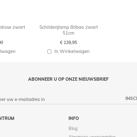
atisse zwart
Schilderijlamp Bilbao zwart
m
51cm
00
€ 139,95
elwagen
In Winkelwagen
ABONNEER U OP ONZE NIEUWSBRIEF
INSC
NTRUM
INFO
Blog