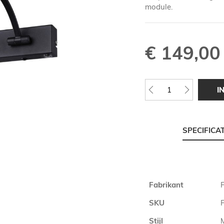
module.
€ 149,00
I
SPECIFICA
Meer
Fabrikant
F
informatie
SKU
Stijl