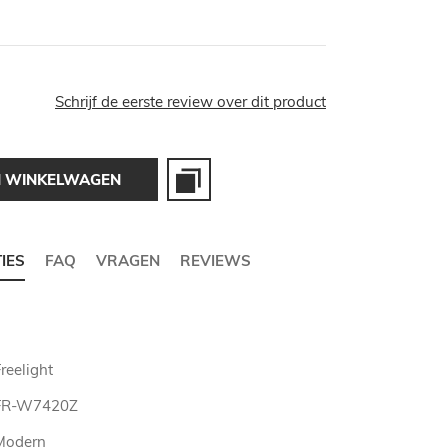
Schrijf de eerste review over dit product
N WINKELWAGEN
TIES
FAQ
VRAGEN
REVIEWS
reelight
FR-W7420Z
Modern