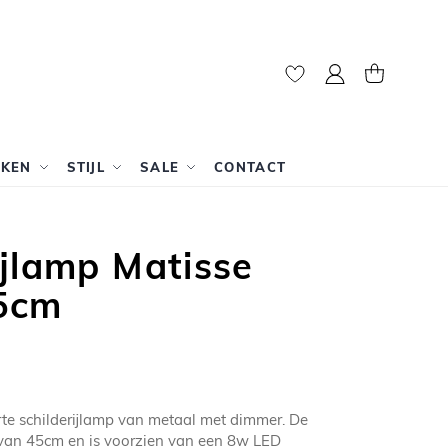
Mijn account
Winkelwag
RKEN
STIJL
SALE
CONTACT
ijlamp Matisse
5cm
te schilderijlamp van metaal met dimmer. De
 van 45cm en is voorzien van een 8w LED