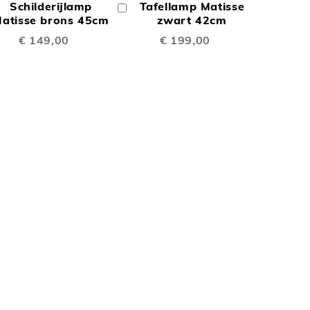
Schilderijlamp
Tafellamp Matisse
In
TE
TE
inkelwagen
atisse brons 45cm
Winkelwagen
zwart 42cm
€ 149,00
€ 199,00
EN
VERGELIJKEN
VERGELIJKEN