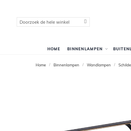
Zoek
Zoek
HOME
BINNENLAMPEN
BUITEN
Home
Binnenlampen
Wandlampen
Schild
Ga
naar
het
einde
van
de
afbeeldingen-
gallerij