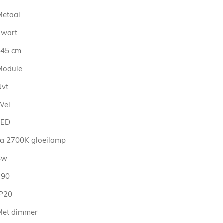
Metaal
Zwart
L45 cm
Module
Nvt
Wel
LED
ca 2700K gloeilamp
8w
390
IP20
Met dimmer