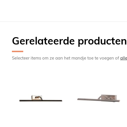
Gerelateerde producten
Selecteer items om ze aan het mandje toe te voegen of
all
TOEVOEGEN
TOEV
OM
OM