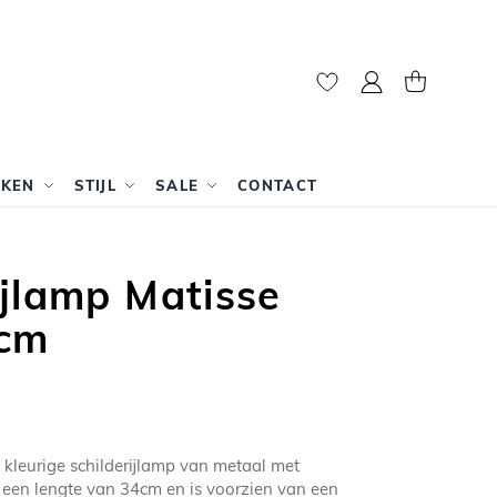
Mijn account
Winkelwag
RKEN
STIJL
SALE
CONTACT
ijlamp Matisse
4cm
l kleurige schilderijlamp van metaal met
 een lengte van 34cm en is voorzien van een