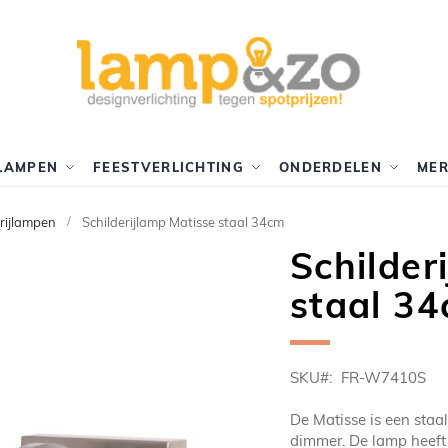
LAMPEN
FEESTVERLICHTING
ONDERDELEN
ME
erijlampen
Schilderijlamp Matisse staal 34cm
Schilder
staal 3
SKU
FR-W7410S
De Matisse is een staa
dimmer. De lamp heeft