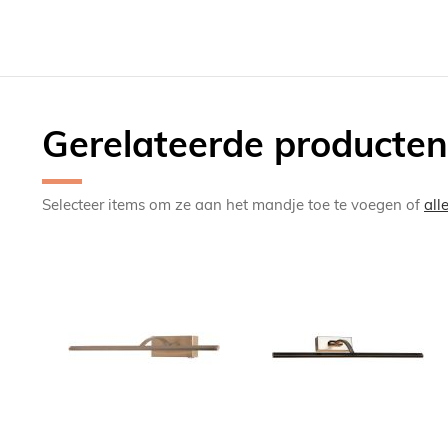
Gerelateerde producten
Selecteer items om ze aan het mandje toe te voegen of
all
TOEVOEGEN
TOEV
OM
OM