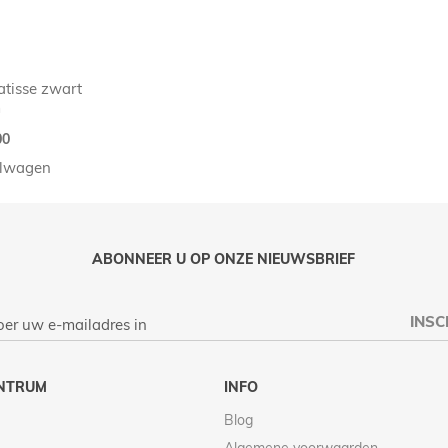
atisse zwart
m
00
elwagen
ABONNEER U OP ONZE NIEUWSBRIEF
INSC
NTRUM
INFO
Blog