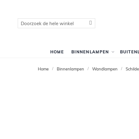
Zoek
Zoek
HOME
BINNENLAMPEN
BUITEN
Home
Binnenlampen
Wandlampen
Schild
Ga
naar
het
einde
van
de
afbeeldingen-
gallerij