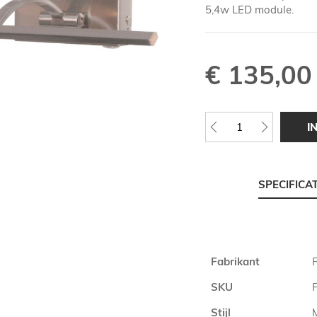
5,4w LED module.
€ 135,00
I
SPECIFICA
Meer
Fabrikant
F
informatie
SKU
Stijl