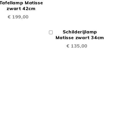
Tafellamp Matisse
TE
inkelwagen
zwart 42cm
TOEVOEGEN
€ 199,00
EN
VERGELIJKEN
OM
Schilderijlamp
In
TE
Winkelwagen
Matisse zwart 34cm
€ 135,00
VERGELIJKEN