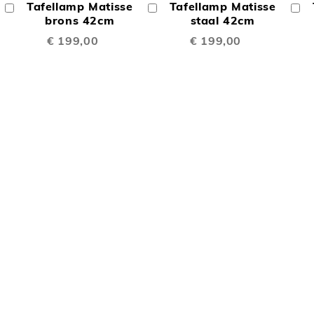
Tafellamp Matisse
Tafellamp Matisse
In
In
In
TE
TE
Winkelwagen
brons 42cm
Winkelwagen
staal 42cm
W
€ 199,00
€ 199,00
LIJKEN
VERGELIJKEN
VERGELIJK
OEGEN