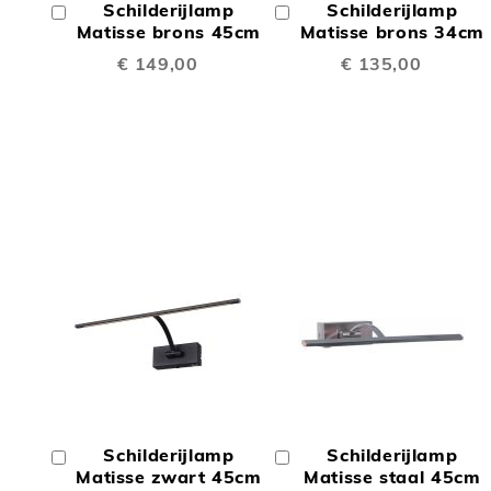
Schilderijlamp
Schilderijlamp
In
In
TE
TE
Winkelwagen
Matisse brons 45cm
Winkelwagen
Matisse brons 34cm
€ 149,00
€ 135,00
VERGELIJKEN
VERGE
TOEVOEGEN
TOEV
OM
OM
Schilderijlamp
Schilderijlamp
In
In
TE
TE
Winkelwagen
Matisse zwart 45cm
Winkelwagen
Matisse staal 45cm