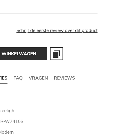
Schrijf de eerste review over dit product
N WINKELWAGEN
TIES
FAQ
VRAGEN
REVIEWS
reelight
FR-W7410S
Modern