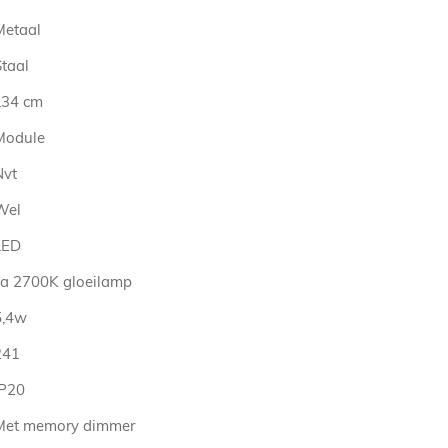
Metaal
Staal
L34 cm
Module
Nvt
Wel
LED
ca 2700K gloeilamp
5,4w
241
IP20
Met memory dimmer