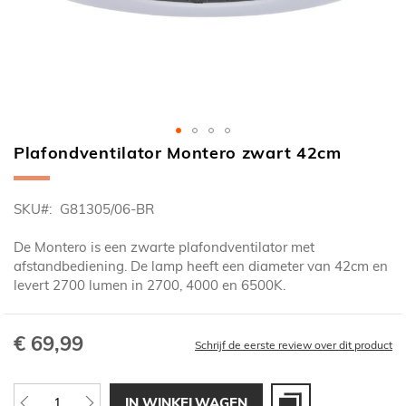
Plafondventilator Montero zwart 42cm
Ga
naar
het
SKU
G81305/06-BR
begin
van
De Montero is een zwarte plafondventilator met
de
afstandbediening. De lamp heeft een diameter van 42cm en
afbeeldingen-
levert 2700 lumen in 2700, 4000 en 6500K.
gallerij
€ 69,99
Schrijf de eerste review over dit product
IN WINKELWAGEN