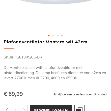
Plafondventilator Montero wit 42cm
Ga
naar
het
SKU
G81305/05-BR
begin
van
De Montero is een witte plafondventilator met
de
afstandbediening. De lamp heeft een diameter van 42cm en
afbeeldingen-
levert 2700 lumen in 2700, 4000 en 6500K.
gallerij
€ 69,99
Schrijf de eerste review over dit product
IN WINKELWAGEN