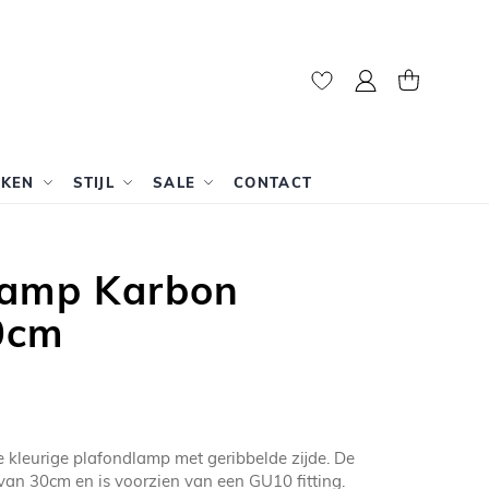
Mijn account
Winkelwag
RKEN
STIJL
SALE
CONTACT
lamp Karbon
0cm
 kleurige plafondlamp met geribbelde zijde. De
van 30cm en is voorzien van een GU10 fitting.