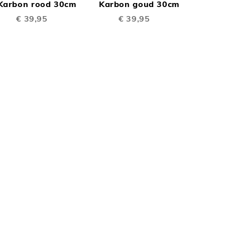
TE
TE
inkelwagen
Karbon rood 30cm
Winkelwagen
Karbon goud 30cm
€ 39,95
€ 39,95
EN
VERGELIJKEN
VERGELIJKEN