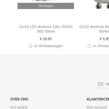
GU10 LED dimtone 3,8w (50W)
GU10 dimtone 6
36D 50mm
50m
€ 29,95
€ 5,9
In Winkelwagen
In Wink
OVER ONS
KLANTENCE
Ons bedrijf
Mijn account