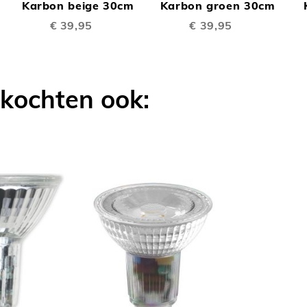
TE
TE
Winkelwagen
Karbon beige 30cm
Winkelwagen
Karbon groen 30cm
W
€ 39,95
€ 39,95
LIJKEN
VERGELIJKEN
VERGELIJK
 kochten ook: