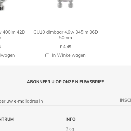
w 400lm 42D
GU10 dimbaar 4,9w 345lm 36D
m
50mm
5
€ 4,49
elwagen
In Winkelwagen
ABONNEER U OP ONZE NIEUWSBRIEF
INSC
NTRUM
INFO
Blog