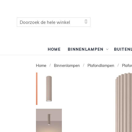
Zoek
Zoek
HOME
BINNENLAMPEN
BUITEN
Home
Binnenlampen
Plafondlampen
Plafo
Ga
naar
het
einde
van
de
afbeeldingen-
gallerij