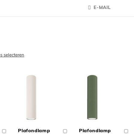
E-MAIL
es selecteren
OEGEN
TOEVOEGEN
TOEVOEGE
OM
OM
Plafondlamp
Plafondlamp
In
In
In