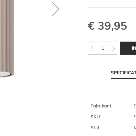
€ 39,95
I
SPECIFICA
Meer
Fabrikant
informatie
SKU
Stijl