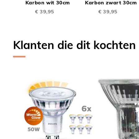
TE
TE
Winkelwagen
Karbon wit 30cm
Winkelwagen
Karbon zwart 30cm
€ 39,95
€ 39,95
VERGELIJKEN
VERGE
Klanten die dit kochten
Skip
carousel