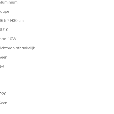
Aluminium
Taupe
D6,5 * H30 cm
GU10
max. 10W
ichtbron afhankelijk
Geen
Nvt
IP20
Geen