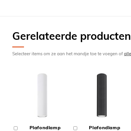
Gerelateerde producten
Selecteer items om ze aan het mandje toe te voegen of
all
TOEVOEGEN
TOEV
OM
OM
Plafondlamp
Plafondlamp
In
In