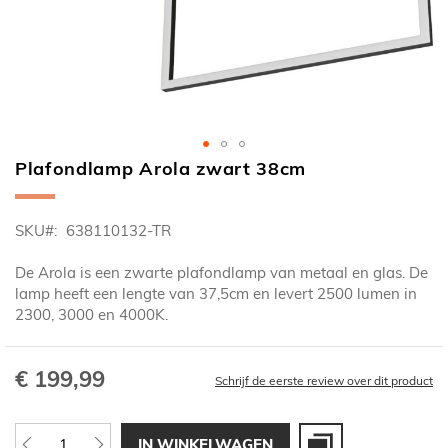
Plafondlamp Arola zwart 38cm
Ga
naar
het
SKU
638110132-TR
begin
van
De Arola is een zwarte plafondlamp van metaal en glas. De
de
lamp heeft een lengte van 37,5cm en levert 2500 lumen in
afbeeldingen-
2300, 3000 en 4000K.
gallerij
€ 199,99
Schrijf de eerste review over dit product
IN WINKELWAGEN