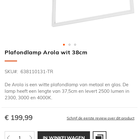
Plafondlamp Arola wit 38cm
Ga
naar
het
SKU
638110131-TR
begin
van
De Arola is een witte plafondlamp van metaal en glas. De
de
lamp heeft een lengte van 37,5cm en levert 2500 lumen in
afbeeldingen-
2300, 3000 en 4000K.
gallerij
€ 199,99
Schrijf de eerste review over dit product
IN WINKELWAGEN