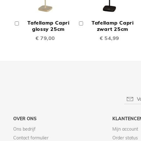
TOEVOEGEN
TOEV
OM
OM
Tafellamp Capri
Tafellamp Capri
In
In
TE
TE
Winkelwagen
glossy 25cm
Winkelwagen
zwart 25cm
€ 79,00
€ 54,99
VERGELIJKEN
VERGE
OVER ONS
KLANTENCE
Ons bedrijf
Mijn account
Contact formulier
Order status