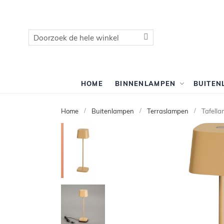
Zoek
Zoek
HOME
BINNENLAMPEN
BUITEN
Home
Buitenlampen
Terraslampen
Tafell
Ga
naar
het
einde
van
de
afbeeldingen-
gallerij