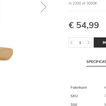
in 2200 of 3000K.
€ 54,99
I
SPECIFICA
Meer
Fabrikant
informatie
SKU
Stijl