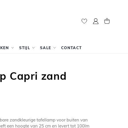
Mijn account
Winkelwag
RKEN
STIJL
SALE
CONTACT
p Capri zand
bare zandkleurige tafellamp voor buiten van
eft een hoogte van 25 cm en levert tot 100lm