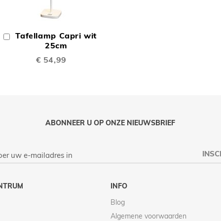
OEGEN
TOEVOEGEN
OM
Tafellamp Capri wit
In
TE
Winkelwagen
25cm
€ 54,99
LIJKEN
VERGELIJKEN
ABONNEER U OP ONZE NIEUWSBRIEF
INSC
NTRUM
INFO
Blog
Algemene voorwaarden