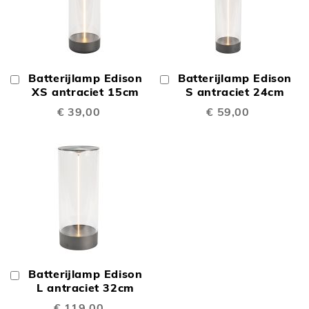
Batterijlamp Edison
Batterijlamp Edison
In
In
Winkelwagen
XS antraciet 15cm
Winkelwagen
S antraciet 24cm
€ 39,00
€ 59,00
Batterijlamp Edison
In
Winkelwagen
L antraciet 32cm
€ 119,00