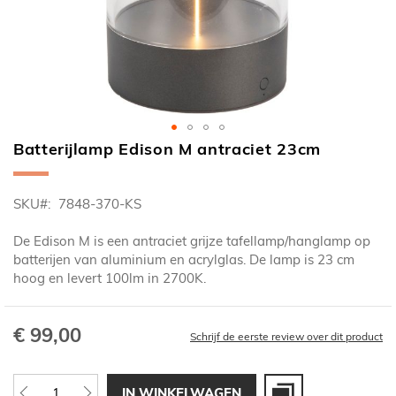
Batterijlamp Edison M antraciet 23cm
Ga
naar
het
SKU
7848-370-KS
begin
van
De Edison M is een antraciet grijze tafellamp/hanglamp op
de
batterijen van aluminium en acrylglas. De lamp is 23 cm
afbeeldingen-
hoog en levert 100lm in 2700K.
gallerij
€ 99,00
Schrijf de eerste review over dit product
IN WINKELWAGEN