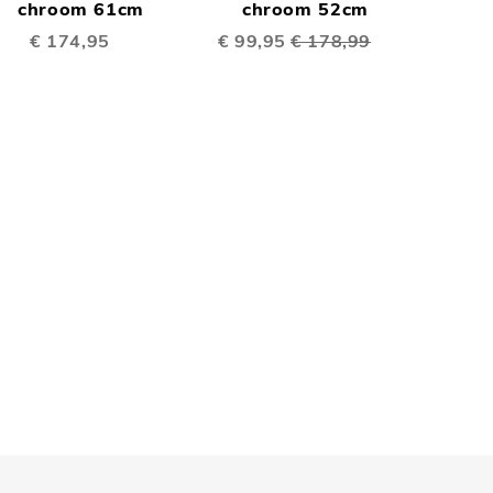
TE
TE
inkelwagen
chroom 61cm
Winkelwagen
chroom 52cm
€ 174,95
Speciale
€ 99,95
€ 178,99
EN
VERGELIJKEN
VERGELIJKEN
prijs