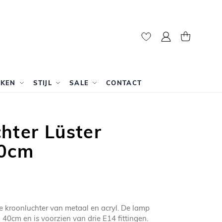
Mijn account
Winkelwag
RKEN
STIJL
SALE
CONTACT
hter Lüster
40cm
re kroonluchter van metaal en acryl. De lamp
 40cm en is voorzien van drie E14 fittingen.