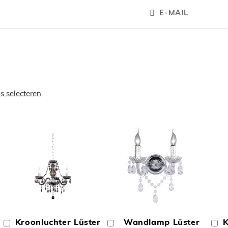
E-MAIL
es selecteren
OEGEN
TOEVOEGEN
TOEVOEGE
OM
OM
Kroonluchter Lüster
Wandlamp Lüster
K
In
In
In