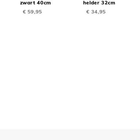
TE
TE
Winkelwagen
zwart 40cm
Winkelwagen
helder 32cm
W
€ 59,95
€ 34,95
LIJKEN
VERGELIJKEN
VERGELIJK