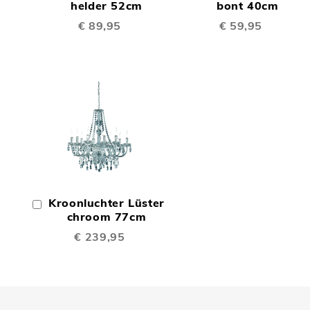
TE
TE
Winkelwagen
helder 52cm
Winkelwagen
bont 40cm
€ 89,95
€ 59,95
VERGELIJKEN
VERGE
TOEVOEGEN
OM
Kroonluchter Lüster
In
TE
Winkelwagen
chroom 77cm
€ 239,95
VERGELIJKEN