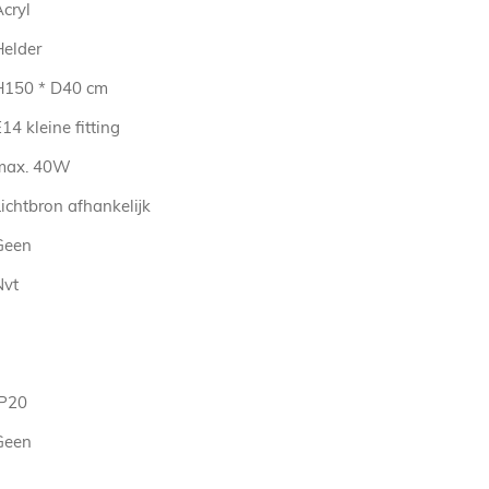
cryl
Helder
H150 * D40 cm
14 kleine fitting
max. 40W
ichtbron afhankelijk
Geen
Nvt
IP20
Geen