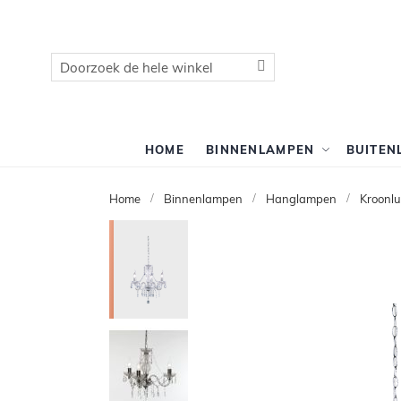
Zoek
Zoek
HOME
BINNENLAMPEN
BUITEN
Home
Binnenlampen
Hanglampen
Kroonlu
Ga
naar
het
einde
van
de
afbeeldingen-
gallerij