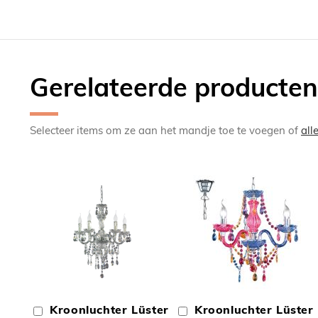
Gerelateerde producten
Selecteer items om ze aan het mandje toe te voegen of
all
TOEVOEGEN
TOEV
OM
OM
Kroonluchter Lüster
Kroonluchter Lüster
In
In