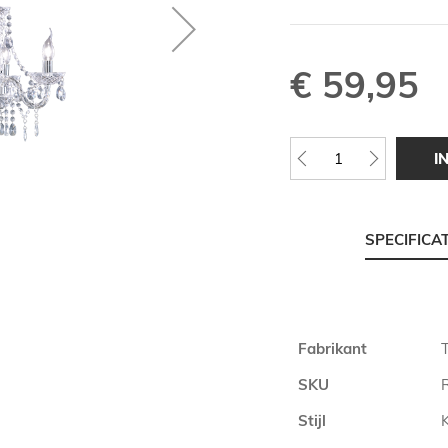
€ 59,95
I
SPECIFICA
Meer
Fabrikant
T
informatie
SKU
Stijl