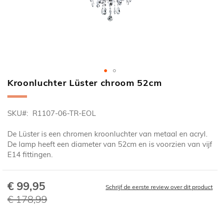
Kroonluchter Lüster chroom 52cm
Ga
naar
het
SKU
R1107-06-TR-EOL
begin
van
De Lüster is een chromen kroonluchter van metaal en acryl.
de
De lamp heeft een diameter van 52cm en is voorzien van vijf
afbeeldingen-
E14 fittingen.
gallerij
€ 99,95
Speciale
Schrijf de eerste review over dit product
prijs
€ 178,99