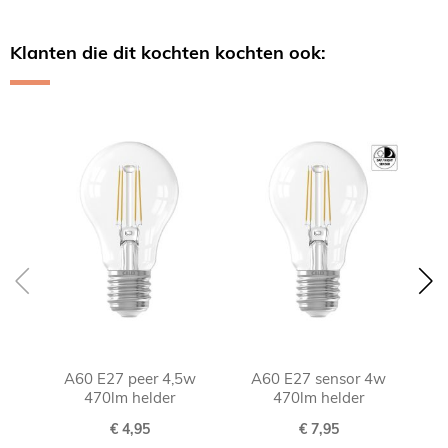
Klanten die dit kochten kochten ook:
Skip
carousel
A60 E27 peer 4,5w
A60 E27 sensor 4w
470lm helder
470lm helder
€ 4,95
€ 7,95