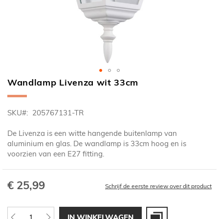
Wandlamp Livenza wit 33cm
Ga
naar
het
SKU
205767131-TR
begin
van
De Livenza is een witte hangende buitenlamp van
de
aluminium en glas. De wandlamp is 33cm hoog en is
afbeeldingen-
voorzien van een E27 fitting.
gallerij
€ 25,99
Schrijf de eerste review over dit product
IN WINKELWAGEN