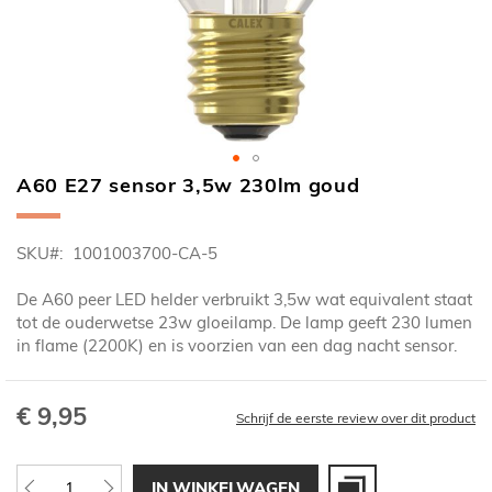
A60 E27 sensor 3,5w 230lm goud
Ga
naar
het
SKU
1001003700-CA-5
begin
van
De A60 peer LED helder verbruikt 3,5w wat equivalent staat
de
tot de ouderwetse 23w gloeilamp. De lamp geeft 230 lumen
afbeeldingen-
in flame (2200K) en is voorzien van een dag nacht sensor.
gallerij
€ 9,95
Schrijf de eerste review over dit product
IN WINKELWAGEN