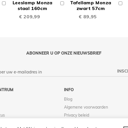
Leeslamp Monza
Tafellamp Monza
In
In
In
TE
TE
Winkelwagen
staal 160cm
Winkelwagen
zwart 57cm
W
€ 209,99
€ 89,95
LIJKEN
VERGELIJKEN
VERGELIJK
ABONNEER U OP ONZE NIEUWSBRIEF
INSC
NTRUM
INFO
Blog
Algemene voorwaarden
tus
Privacy beleid
Retour beleid