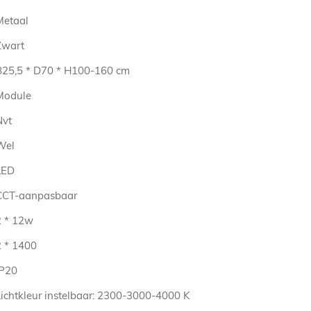
Metaal
Zwart
B25,5 * D70 * H100-160 cm
Module
Nvt
Wel
LED
CCT-aanpasbaar
2 * 12w
2 * 1400
IP20
Lichtkleur instelbaar: 2300-3000-4000 K