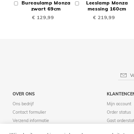
Bureaulamp Monza
Leeslamp Monza
In
In
TE
TE
Winkelwagen
zwart 69cm
Winkelwagen
messing 160cm
€ 129,99
€ 219,99
VERGELIJKEN
VERGE
OVER ONS
KLANTENCE
Ons bedrijf
Mijn account
Contact formulier
Order status
Verzend informatie
Gast ordersta
Betaal informatie