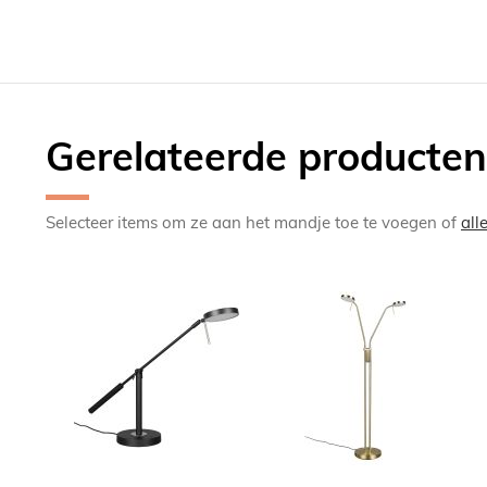
Gerelateerde producten
Selecteer items om ze aan het mandje toe te voegen of
all
TOEVOEGEN
TOEV
OM
OM