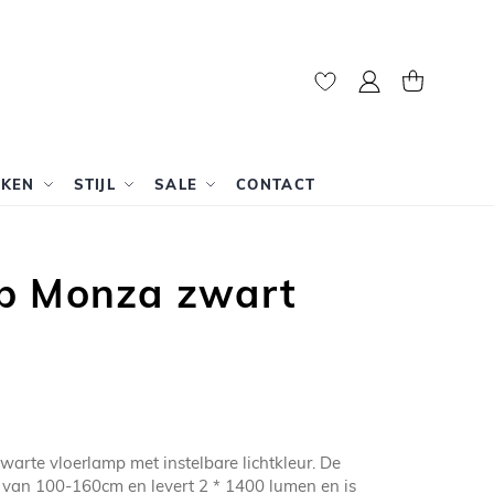
Mijn account
Winkelwag
RKEN
STIJL
SALE
CONTACT
p Monza zwart
arte vloerlamp met instelbare lichtkleur. De
 van 100-160cm en levert 2 * 1400 lumen en is