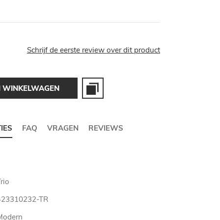
Schrijf de eerste review over dit product
N WINKELWAGEN
TIES
FAQ
VRAGEN
REVIEWS
rio
423310232-TR
Modern