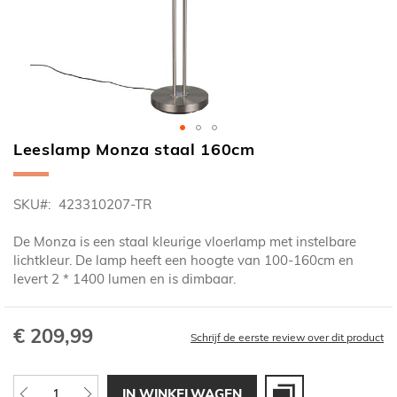
Leeslamp Monza staal 160cm
Ga
naar
het
SKU
423310207-TR
begin
van
De Monza is een staal kleurige vloerlamp met instelbare
de
lichtkleur. De lamp heeft een hoogte van 100-160cm en
afbeeldingen-
levert 2 * 1400 lumen en is dimbaar.
gallerij
€ 209,99
Schrijf de eerste review over dit product
IN WINKELWAGEN