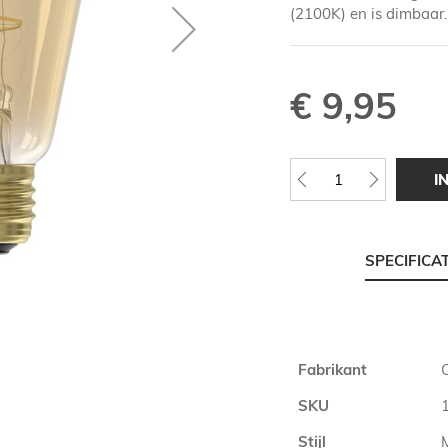
(2100K) en is dimbaar.
€ 9,95
I
SPECIFICA
Meer
Fabrikant
informatie
SKU
Stijl