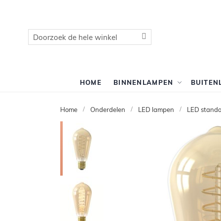
Zoek
Zoek
HOME
BINNENLAMPEN
BUITEN
Home
Onderdelen
LED lampen
LED stand
Ga
naar
het
einde
van
de
afbeeldingen-
gallerij