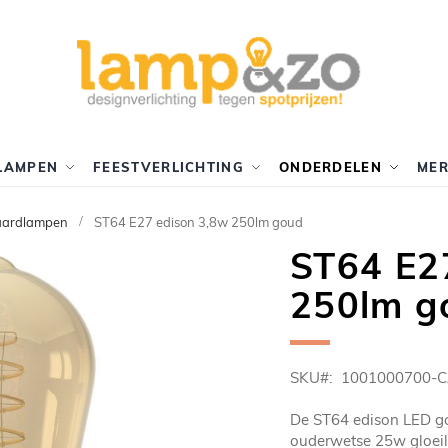
LAMPEN
FEESTVERLICHTING
ONDERDELEN
ME
aardlampen
ST64 E27 edison 3,8w 250lm goud
ST64 E2
250lm g
SKU
1001000700-C
De ST64 edison LED go
ouderwetse 25w gloeil