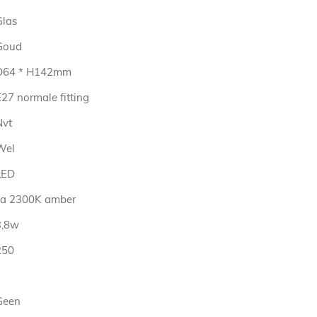
Glas
Goud
D64 * H142mm
27 normale fitting
Nvt
Wel
LED
ca 2300K amber
3,8w
250
Geen