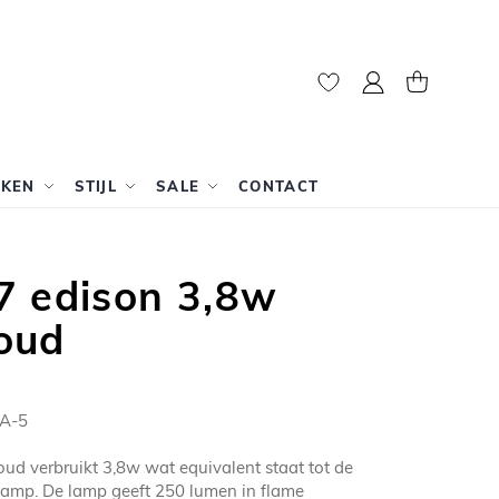
Mijn account
Winkelwag
RKEN
STIJL
SALE
CONTACT
7 edison 3,8w
oud
A-5
ud verbruikt 3,8w wat equivalent staat tot de
amp. De lamp geeft 250 lumen in flame