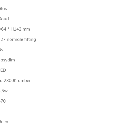
Glas
Goud
D64 * H142 mm
27 normale fitting
Nvt
Easydim
LED
ca 2300K amber
5,5w
470
Geen