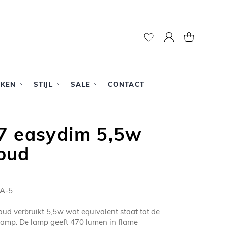
Mijn account
Winkelwag
RKEN
STIJL
SALE
CONTACT
7 easydim 5,5w
oud
A-5
ud verbruikt 5,5w wat equivalent staat tot de
amp. De lamp geeft 470 lumen in flame