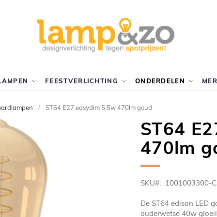
LAMPEN
FEESTVERLICHTING
ONDERDELEN
ME
aardlampen
ST64 E27 easydim 5,5w 470lm goud
ST64 E2
470lm g
SKU
1001003300-C
De ST64 edison LED go
ouderwetse 40w gloeil