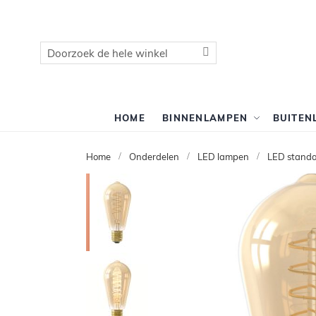
Zoek
Zoek
HOME
BINNENLAMPEN
BUITEN
Home
Onderdelen
LED lampen
LED stand
Ga
naar
het
einde
van
de
afbeeldingen-
gallerij