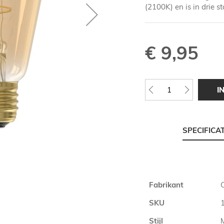
(2100K) en is in drie 
€ 9,95
I
SPECIFICA
Meer
Fabrikant
informatie
SKU
Stijl