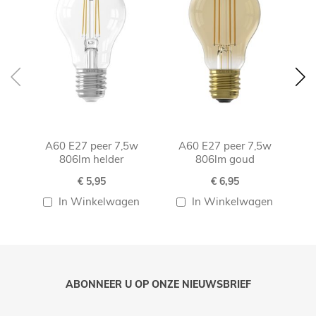
A60 E27 peer 7,5w
A60 E27 peer 7,5w
A60
806lm helder
806lm goud
€ 5,95
€ 6,95
In Winkelwagen
In Winkelwagen
ABONNEER U OP ONZE NIEUWSBRIEF