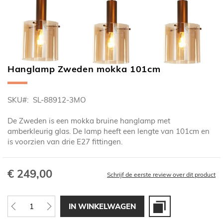
Hanglamp Zweden mokka 101cm
Ga
naar
het
SKU
SL-88912-3MO
begin
van
De Zweden is een mokka bruine hanglamp met
de
amberkleurig glas. De lamp heeft een lengte van 101cm en
afbeeldingen-
is voorzien van drie E27 fittingen.
gallerij
€ 249,00
Schrijf de eerste review over dit product
IN WINKELWAGEN