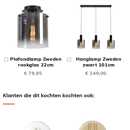
Plafondlamp Zweden
Hanglamp Zweden
In
In
Winkelwagen
rookglas 22cm
Winkelwagen
zwart 101cm
€ 79,95
€ 249,00
Klanten die dit kochten kochten ook:
Skip
carousel