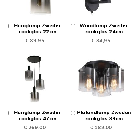
Hanglamp Zweden
Wandlamp Zweden
In
In
Winkelwagen
rookglas 22cm
Winkelwagen
rookglas 24cm
€ 89,95
€ 84,95
Hanglamp Zweden
Plafondlamp Zweden
In
In
Winkelwagen
rookglas 47cm
Winkelwagen
rookglas 39cm
€ 269,00
€ 189,00