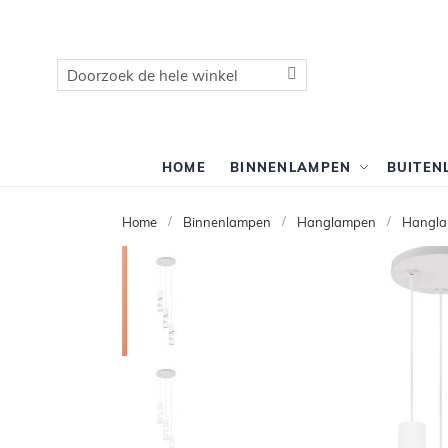
Zoek
Zoek
HOME
BINNENLAMPEN
BUITEN
Home
Binnenlampen
Hanglampen
Hangla
Ga
naar
het
einde
van
de
afbeeldingen-
gallerij