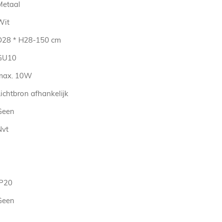
Metaal
Wit
D28 * H28-150 cm
GU10
max. 10W
ichtbron afhankelijk
Geen
Nvt
IP20
Geen