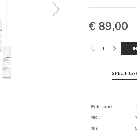
€ 89,00
I
SPECIFICA
Meer
Fabrikant
T
informatie
SKU
Stijl