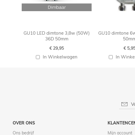
GU10 LED dimtone 3,8w (50W)
GU10 dimtone 6
36D 50mm
50m
€ 29,95
€ 5,9
In Winkelwagen
In Wink
OVER ONS
KLANTENCE
Ons bedrijf
Mijn account