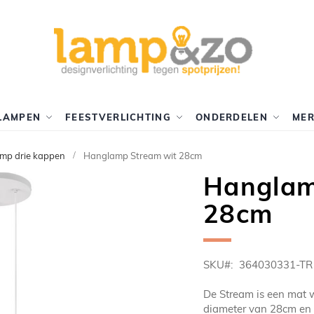
LAMPEN
FEESTVERLICHTING
ONDERDELEN
ME
mp drie kappen
Hanglamp Stream wit 28cm
Hanglam
28cm
SKU
364030331-TR
De Stream is een mat 
diameter van 28cm en i