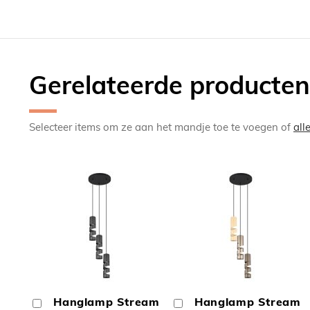
Gerelateerde producten
Selecteer items om ze aan het mandje toe te voegen of
all
TOEVOEGEN
TOEV
OM
OM
Hanglamp Stream
Hanglamp Stream
In
In