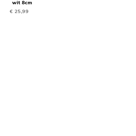
TE
inkelwagen
wit 8cm
€ 25,99
EN
VERGELIJKEN