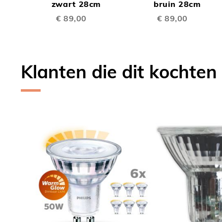
TE
TE
Winkelwagen
zwart 28cm
Winkelwagen
bruin 28cm
€ 89,00
€ 89,00
VERGELIJKEN
VERGE
Klanten die dit kochten
Skip
carousel