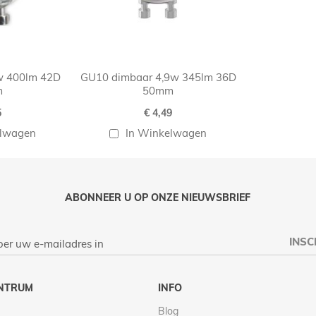
w 400lm 42D
GU10 dimbaar 4,9w 345lm 36D
m
50mm
5
€ 4,49
elwagen
In Winkelwagen
ABONNEER U OP ONZE NIEUWSBRIEF
INSC
NTRUM
INFO
Blog