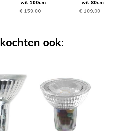
TE
TE
Winkelwagen
wit 100cm
Winkelwagen
wit 80cm
W
€ 159,00
€ 109,00
LIJKEN
VERGELIJKEN
VERGELIJK
 kochten ook: