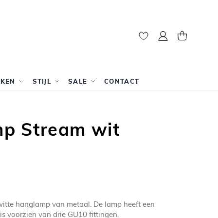
Mijn account
Winkelwag
RKEN
STIJL
SALE
CONTACT
p Stream wit
witte hanglamp van metaal. De lamp heeft een
s voorzien van drie GU10 fittingen.