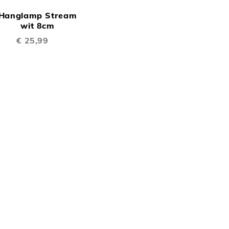
OM
Hanglamp Stream
TE
inkelwagen
wit 8cm
€ 25,99
EN
VERGELIJKEN