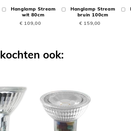
OM
OM
Hanglamp Stream
Hanglamp Stream
In
In
In
TE
TE
Winkelwagen
wit 80cm
Winkelwagen
bruin 100cm
W
€ 109,00
€ 159,00
LIJKEN
VERGELIJKEN
VERGELIJK
 kochten ook: