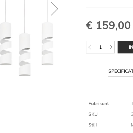
€ 159,00
I
SPECIFICA
Meer
Fabrikant
T
informatie
SKU
Stijl