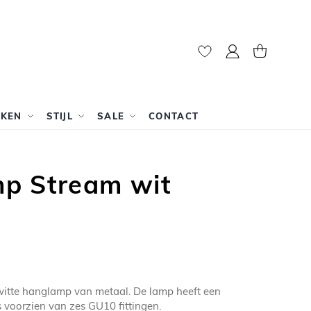
Mijn account
Winkelwag
RKEN
STIJL
SALE
CONTACT
p Stream wit
witte hanglamp van metaal. De lamp heeft een
 voorzien van zes GU10 fittingen.