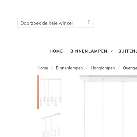
Zoek
Zoek
HOME
BINNENLAMPEN
BUITEN
Home
Binnenlampen
Hanglampen
Overig
Ga
naar
het
einde
van
de
afbeeldingen-
gallerij