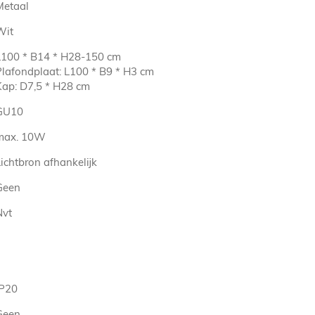
Metaal
Wit
L100 * B14 * H28-150 cm
Plafondplaat: L100 * B9 * H3 cm
Kap: D7,5 * H28 cm
GU10
max. 10W
ichtbron afhankelijk
Geen
Nvt
IP20
Geen