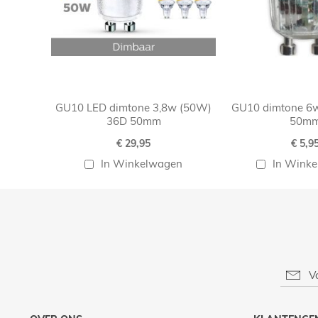
GU10 LED dimtone 3,8w (50W)
GU10 dimtone 6
36D 50mm
50m
€ 29,95
€ 5,9
In Winkelwagen
In Wink