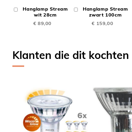
OM
OM
Hanglamp Stream
Hanglamp Stream
In
In
TE
TE
Winkelwagen
wit 28cm
Winkelwagen
zwart 100cm
€ 89,00
€ 159,00
VERGELIJKEN
VERGE
Klanten die dit kochten
Skip
carousel