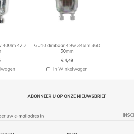
w 400lm 42D
GU10 dimbaar 4,9w 345lm 36D
m
50mm
5
€ 4,49
elwagen
In Winkelwagen
ABONNEER U OP ONZE NIEUWSBRIEF
INSC