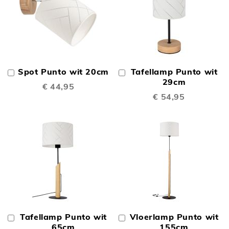
Spot Punto wit 20cm
Tafellamp Punto wit
In
In
Winkelwagen
Winkelwagen
29cm
€ 44,95
€ 54,95
Tafellamp Punto wit
Vloerlamp Punto wit
In
In
Winkelwagen
65cm
Winkelwagen
155cm