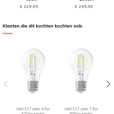
€ 129,95
€ 249,95
Klanten die dit kochten kochten ook:
Skip
carousel
A60 E27 peer 4,5w
A60 E27 peer 7,5w
470lm helder
806lm helder