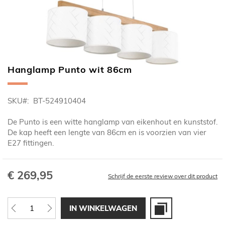
Hanglamp Punto wit 86cm
Ga
naar
het
SKU
BT-524910404
begin
van
De Punto is een witte hanglamp van eikenhout en kunststof.
de
De kap heeft een lengte van 86cm en is voorzien van vier
afbeeldingen-
E27 fittingen.
gallerij
€ 269,95
Schrijf de eerste review over dit product
IN WINKELWAGEN