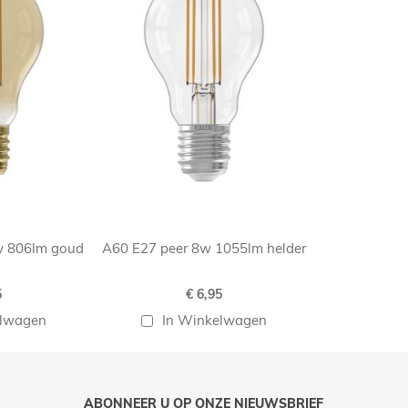
w 806lm goud
A60 E27 peer 8w 1055lm helder
5
€ 6,95
elwagen
In Winkelwagen
ABONNEER U OP ONZE NIEUWSBRIEF