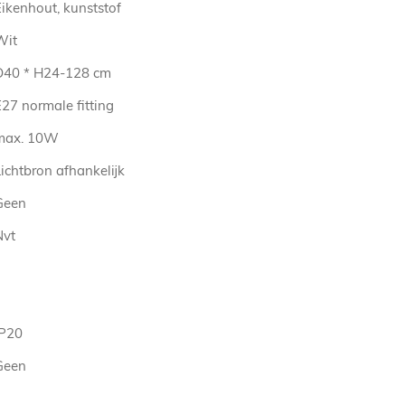
Eikenhout, kunststof
Wit
D40 * H24-128 cm
27 normale fitting
max. 10W
ichtbron afhankelijk
Geen
Nvt
IP20
Geen