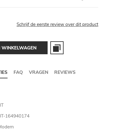
Schrijf de eerste review over dit product
N WINKELWAGEN
TIES
FAQ
VRAGEN
REVIEWS
BT
BT-164940174
Modern