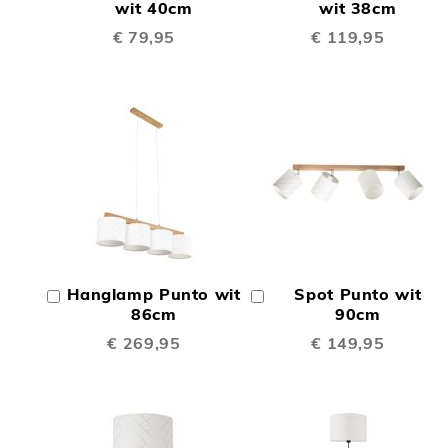
TE
TE
Winkelwagen
wit 40cm
Winkelwagen
wit 38cm
€ 79,95
€ 119,95
VERGELIJKEN
VERGE
TOEVOEGEN
TOEV
OM
OM
Hanglamp Punto wit
Spot Punto wit
In
In
TE
TE
Winkelwagen
86cm
Winkelwagen
90cm
€ 269,95
€ 149,95
VERGELIJKEN
VERGE