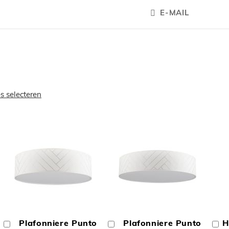
E-MAIL
es selecteren
OEGEN
TOEVOEGEN
TOEVOEGE
OM
OM
Plafonniere Punto
Plafonniere Punto
H
In
In
In