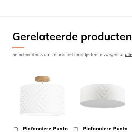
Gerelateerde producten
Selecteer items om ze aan het mandje toe te voegen of
all
TOEVOEGEN
TOEV
OM
OM
Plafonniere Punto
Plafonniere Punto
In
In