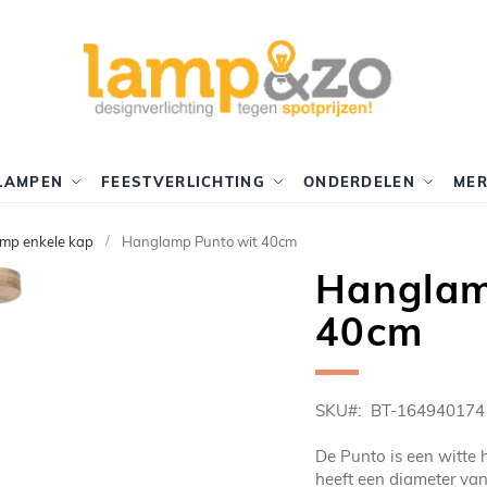
LAMPEN
FEESTVERLICHTING
ONDERDELEN
ME
mp enkele kap
Hanglamp Punto wit 40cm
Hanglam
40cm
SKU
BT-164940174
De Punto is een witte
heeft een diameter van