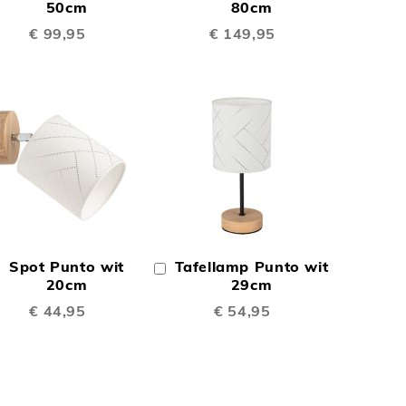
TE
TE
inkelwagen
50cm
Winkelwagen
80cm
€ 99,95
€ 149,95
EN
VERGELIJKEN
VERGELIJKEN
N
TOEVOEGEN
TOEVOEGEN
OM
OM
Spot Punto wit
Tafellamp Punto wit
In
TE
TE
inkelwagen
20cm
Winkelwagen
29cm
€ 44,95
€ 54,95
EN
VERGELIJKEN
VERGELIJKEN