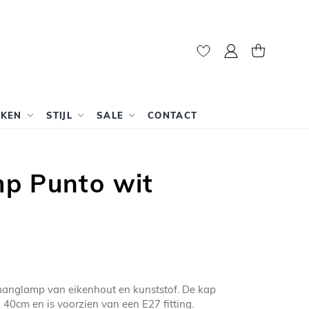
Mijn account
Winkelwag
RKEN
STIJL
SALE
CONTACT
p Punto wit
 hanglamp van eikenhout en kunststof. De kap
 40cm en is voorzien van een E27 fitting.