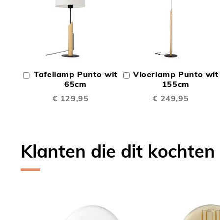
TOEVOEGEN
TOEV
OM
OM
Tafellamp Punto wit
Vloerlamp Punto wit
In
In
TE
TE
Winkelwagen
65cm
Winkelwagen
155cm
€ 129,95
€ 249,95
VERGELIJKEN
VERGE
Klanten die dit kochten
Skip
carousel