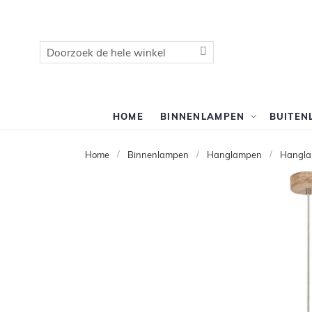
Zoek
Zoek
HOME
BINNENLAMPEN
BUITEN
Home
Binnenlampen
Hanglampen
Hangla
Ga
naar
het
einde
van
de
afbeeldingen-
gallerij