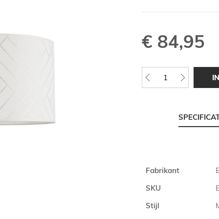
€ 84,95
I
SPECIFICA
Meer
Fabrikant
informatie
SKU
Stijl