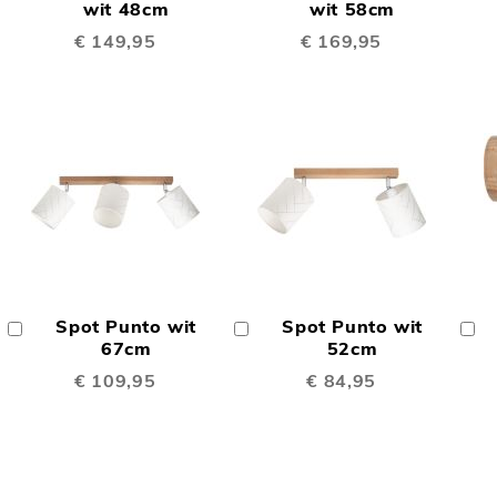
TE
TE
Winkelwagen
wit 48cm
Winkelwagen
wit 58cm
W
€ 149,95
€ 169,95
LIJKEN
VERGELIJKEN
VERGELIJK
OEGEN
TOEVOEGEN
TOEVOEGE
OM
OM
Spot Punto wit
Spot Punto wit
In
In
In
TE
TE
Winkelwagen
67cm
Winkelwagen
52cm
W
€ 109,95
€ 84,95
LIJKEN
VERGELIJKEN
VERGELIJK