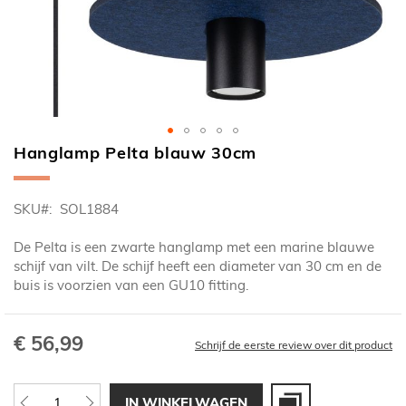
Hanglamp Pelta blauw 30cm
Ga
naar
het
SKU
SOL1884
begin
van
De Pelta is een zwarte hanglamp met een marine blauwe
de
schijf van vilt. De schijf heeft een diameter van 30 cm en de
afbeeldingen-
buis is voorzien van een GU10 fitting.
gallerij
€ 56,99
Schrijf de eerste review over dit product
IN WINKELWAGEN