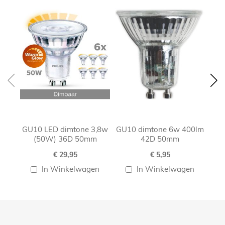
carousel
GU10 LED dimtone 3,8w
GU10 dimtone 6w 400lm
GU1
(50W) 36D 50mm
42D 50mm
€ 29,95
€ 5,95
In Winkelwagen
In Winkelwagen