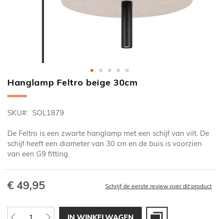
Hanglamp Feltro beige 30cm
Ga
naar
het
SKU
SOL1879
begin
van
De Feltro is een zwarte hanglamp met een schijf van vilt. De
de
schijf heeft een diameter van 30 cm en de buis is voorzien
afbeeldingen-
van een G9 fitting.
gallerij
€ 49,95
Schrijf de eerste review over dit product
IN WINKELWAGEN