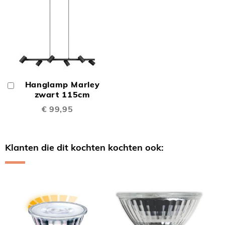
Hanglamp Marley
In
Winkelwagen
zwart 115cm
€ 99,95
Klanten die dit kochten kochten ook:
Skip
carousel