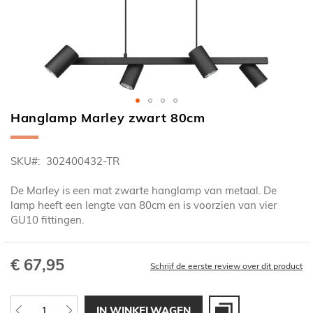
Hanglamp Marley zwart 80cm
Ga
naar
het
SKU
302400432-TR
begin
van
De Marley is een mat zwarte hanglamp van metaal. De
de
lamp heeft een lengte van 80cm en is voorzien van vier
afbeeldingen-
GU10 fittingen.
gallerij
€ 67,95
Schrijf de eerste review over dit product
IN WINKELWAGEN