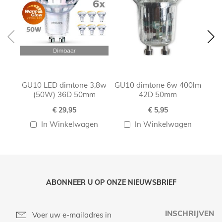
GU10 LED dimtone 3,8w
GU10 dimtone 6w 400lm
G
(50W) 36D 50mm
42D 50mm
€ 29,95
€ 5,95
In Winkelwagen
In Winkelwagen
ABONNEER U OP ONZE NIEUWSBRIEF
INSCHRIJVEN