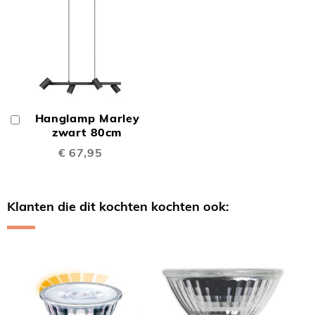
Hanglamp Marley
In
Winkelwagen
zwart 80cm
€ 67,95
Klanten die dit kochten kochten ook:
Skip
carousel