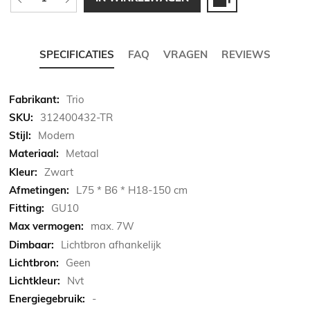
SPECIFICATIES
FAQ
VRAGEN
REVIEWS
Meer
Trio
informatie
312400432-TR
Modern
Metaal
Zwart
L75 * B6 * H18-150 cm
GU10
max. 7W
Lichtbron afhankelijk
Geen
Nvt
-