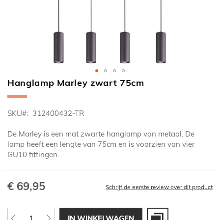
Hanglamp Marley zwart 75cm
Ga
naar
het
SKU
312400432-TR
begin
van
De Marley is een mat zwarte hanglamp van metaal. De
de
lamp heeft een lengte van 75cm en is voorzien van vier
afbeeldingen-
GU10 fittingen.
gallerij
€ 69,95
Schrijf de eerste review over dit product
IN WINKELWAGEN