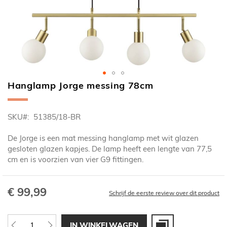
Hanglamp Jorge messing 78cm
Ga
naar
het
SKU
51385/18-BR
begin
van
De Jorge is een mat messing hanglamp met wit glazen
de
gesloten glazen kapjes. De lamp heeft een lengte van 77,5
afbeeldingen-
cm en is voorzien van vier G9 fittingen.
gallerij
€ 99,99
Schrijf de eerste review over dit product
IN WINKELWAGEN