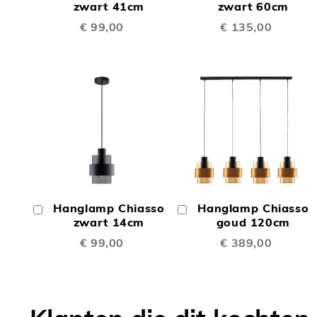
TE
TE
Winkelwagen
zwart 41cm
Winkelwagen
zwart 60cm
€ 99,00
€ 135,00
VERGELIJKEN
VERGE
TOEVOEGEN
TOEV
OM
OM
Hanglamp Chiasso
Hanglamp Chiasso
In
In
TE
TE
Winkelwagen
zwart 14cm
Winkelwagen
goud 120cm
€ 99,00
€ 389,00
VERGELIJKEN
VERGE