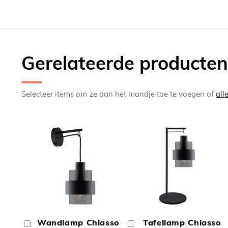
Gerelateerde producten
Selecteer items om ze aan het mandje toe te voegen of
all
TOEVOEGEN
TOEV
OM
OM
Wandlamp Chiasso
Tafellamp Chiasso
In
In