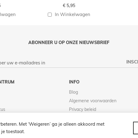
5
€ 5,95
elwagen
In Winkelwagen
ABONNEER U OP ONZE NIEUWSBRIEF
INSC
NTRUM
INFO
Blog
Algemene voorwaarden
tus
Privacy beleid
Retour beleid
beteren. Met ‘Weigeren’ ga je alleen akkoord met
je toestaat.
© 2026 LAMPENZO ALLE RECHTEN VOORBEHOUDEN