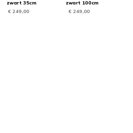
TE
TE
inkelwagen
zwart 35cm
Winkelwagen
zwart 100cm
€ 249,00
€ 249,00
EN
VERGELIJKEN
VERGELIJKEN