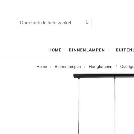
Zoek
Zoek
HOME
BINNENLAMPEN
BUITEN
Home
Binnenlampen
Hanglampen
Overig
Ga
naar
het
einde
van
de
afbeeldingen-
gallerij