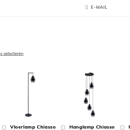
E-MAIL
es selecteren
OEGEN
TOEVOEGEN
TOEVOEGE
OM
OM
Vloerlamp Chiasso
Hanglamp Chiasso
In
In
In