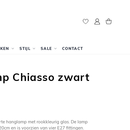
Mijn account
Winkelwag
RKEN
STIJL
SALE
CONTACT
p Chiasso zwart
rte hanglamp met rookkleurig glas. De lamp
20cm en is voorzien van vier E27 fittingen.