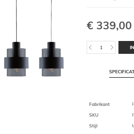
€ 339,00
I
SPECIFICA
Meer
Fabrikant
F
informatie
SKU
Stijl