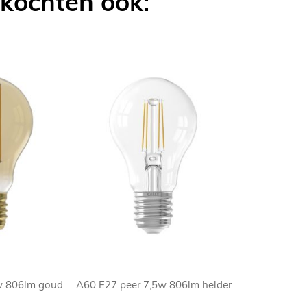
 kochten ook:
w 806lm goud
A60 E27 peer 7,5w 806lm helder