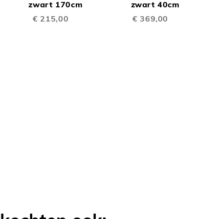
TE
TE
Winkelwagen
zwart 170cm
Winkelwagen
zwart 40cm
W
€ 215,00
€ 369,00
LIJKEN
VERGELIJKEN
VERGELIJK
OEGEN
LIJKEN