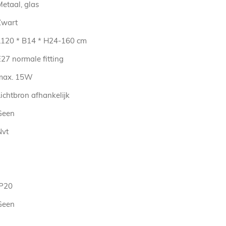
etaal, glas
Zwart
L120 * B14 * H24-160 cm
27 normale fitting
max. 15W
ichtbron afhankelijk
Geen
Nvt
IP20
Geen