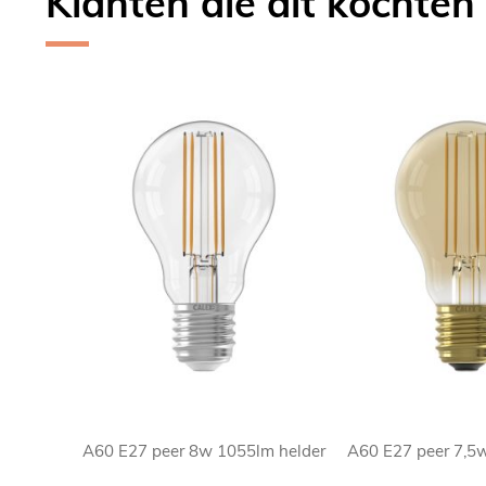
Klanten die dit kochten
Skip
carousel
A60 E27 peer 8w 1055lm helder
A60 E27 peer 7,5