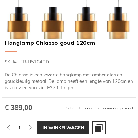
Hanglamp Chiasso goud 120cm
Ga
naar
het
SKU
FR-H5104GD
begin
van
De Chiasso is een zwarte hanglamp met amber glas en
de
goudkleurig metaal. De lamp heeft een lengte van 120cm en
afbeeldingen-
is voorzien van vier E27 fittingen.
gallerij
€ 389,00
Schrijf de eerste review over dit product
IN WINKELWAGEN