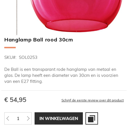
Hanglamp Ball rood 30cm
Ga
naar
het
SKU
SOL0253
begin
van
De Ball is een transparant rode hanglamp van metaal en
de
glas. De lamp heeft een diameter van 30cm en is voorzien
afbeeldingen-
van een E27 fitting.
gallerij
€ 54,95
Schrijf de eerste review over dit product
IN WINKELWAGEN