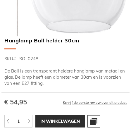
Hanglamp Ball helder 30cm
Ga
naar
het
SKU
SOL0248
begin
van
De Ball is een transparant heldere hanglamp van metaal en
de
glas. De lamp heeft een diameter van 30cm en is voorzien
afbeeldingen-
van een E27 fitting.
gallerij
€ 54,95
Schrijf de eerste review over dit product
IN WINKELWAGEN