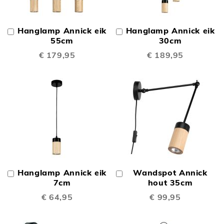
Hanglamp Annick eik
Hanglamp Annick eik
In
In
Winkelwagen
55cm
Winkelwagen
30cm
€ 179,95
€ 189,95
Hanglamp Annick eik
Wandspot Annick
In
In
Winkelwagen
7cm
Winkelwagen
hout 35cm
€ 64,95
€ 99,95