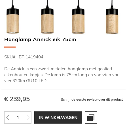
Hanglamp Annick eik 75cm
Ga
naar
het
SKU
BT-1419404
begin
van
De Annick is een zwart metalen hanglamp met geolied
de
eikenhouten kapjes. De lamp is 75cm lang en voorzien van
afbeeldingen-
vier 320lm GU10 LED.
gallerij
€ 239,95
Schrijf de eerste review over dit product
IN WINKELWAGEN