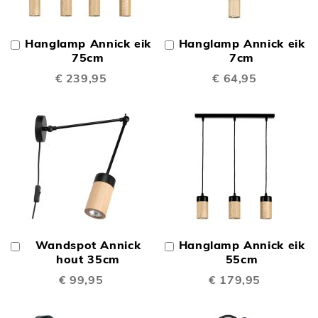
Hanglamp Annick eik
Hanglamp Annick eik
In
In
Winkelwagen
75cm
Winkelwagen
7cm
€ 239,95
€ 64,95
Wandspot Annick
Hanglamp Annick eik
In
In
Winkelwagen
hout 35cm
Winkelwagen
55cm
€ 99,95
€ 179,95