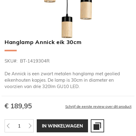
Hanglamp Annick eik 30cm
Ga
naar
het
SKU
BT-1419304R
begin
van
De Annick is een zwart metalen hanglamp met geolied
de
eikenhouten kapjes. De lamp is 30cm in diameter en
afbeeldingen-
voorzien van drie 320lm GU10 LED.
gallerij
€ 189,95
Schrijf de eerste review over dit product
IN WINKELWAGEN