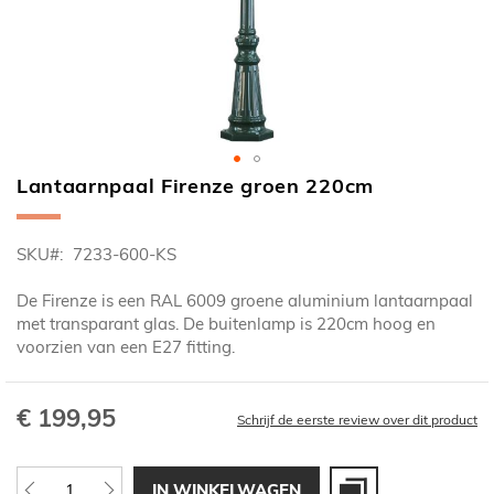
Lantaarnpaal Firenze groen 220cm
Ga
naar
het
SKU
7233-600-KS
begin
van
De Firenze is een RAL 6009 groene aluminium lantaarnpaal
de
met transparant glas. De buitenlamp is 220cm hoog en
afbeeldingen-
voorzien van een E27 fitting.
gallerij
€ 199,95
Schrijf de eerste review over dit product
IN WINKELWAGEN