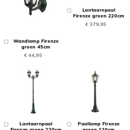
Lantaarnpaal
In
Winkelwagen
Firenze groen 220cm
€ 379,95
Wandlamp Firenze
In
Winkelwagen
groen 45cm
€ 44,95
Lantaarnpaal
Paallamp Firenze
In
In
Winkelwagen
Firenze groen 220cm
Winkelwagen
groen 120cm