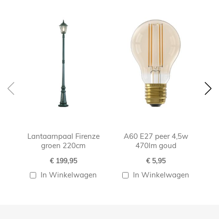
Skip
carousel
Lantaarnpaal Firenze
A60 E27 peer 4,5w
A
groen 220cm
470lm goud
€ 199,95
€ 5,95
In Winkelwagen
In Winkelwagen