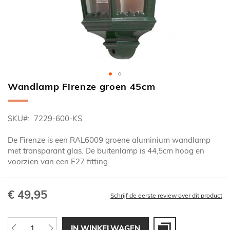
Wandlamp Firenze groen 45cm
Ga
naar
het
SKU
7229-600-KS
begin
van
De Firenze is een RAL6009 groene aluminium wandlamp
de
met transparant glas. De buitenlamp is 44,5cm hoog en
afbeeldingen-
voorzien van een E27 fitting.
gallerij
€ 49,95
Schrijf de eerste review over dit product
IN WINKELWAGEN