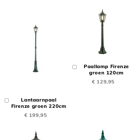
Paallamp Firenze
In
Winkelwagen
groen 120cm
€ 129,95
Lantaarnpaal
In
Winkelwagen
Firenze groen 220cm
€ 199,95