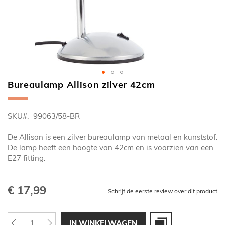
Bureaulamp Allison zilver 42cm
Ga
naar
het
SKU
99063/58-BR
begin
van
De Allison is een zilver bureaulamp van metaal en kunststof.
de
De lamp heeft een hoogte van 42cm en is voorzien van een
afbeeldingen-
E27 fitting.
gallerij
€ 17,99
Schrijf de eerste review over dit product
IN WINKELWAGEN