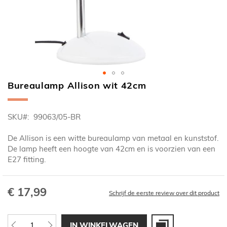
Bureaulamp Allison wit 42cm
Ga
naar
het
SKU
99063/05-BR
begin
van
De Allison is een witte bureaulamp van metaal en kunststof.
de
De lamp heeft een hoogte van 42cm en is voorzien van een
afbeeldingen-
E27 fitting.
gallerij
€ 17,99
Schrijf de eerste review over dit product
IN WINKELWAGEN