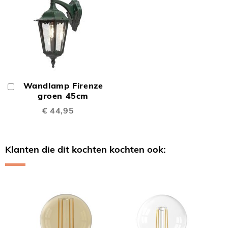
Wandlamp Firenze
In
Winkelwagen
groen 45cm
€ 44,95
Klanten die dit kochten kochten ook:
Skip
carousel