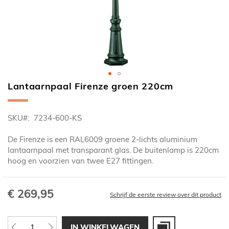
Lantaarnpaal Firenze groen 220cm
Ga
naar
het
SKU
7234-600-KS
begin
van
De Firenze is een RAL6009 groene 2-lichts aluminium
de
lantaarnpaal met transparant glas. De buitenlamp is 220cm
afbeeldingen-
hoog en voorzien van twee E27 fittingen.
gallerij
€ 269,95
Schrijf de eerste review over dit product
IN WINKELWAGEN