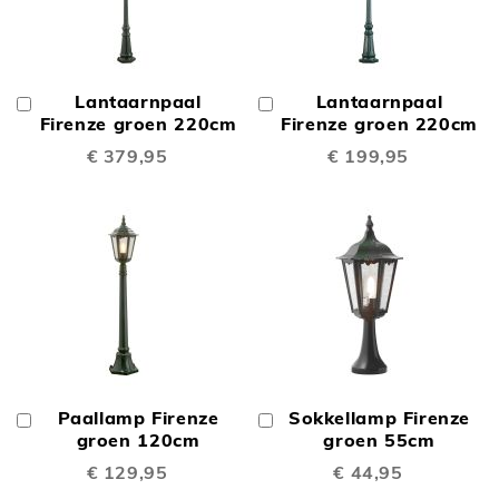
Lantaarnpaal
Lantaarnpaal
In
In
Winkelwagen
Firenze groen 220cm
Winkelwagen
Firenze groen 220cm
€ 379,95
€ 199,95
Paallamp Firenze
Sokkellamp Firenze
In
In
Winkelwagen
groen 120cm
Winkelwagen
groen 55cm
€ 129,95
€ 44,95