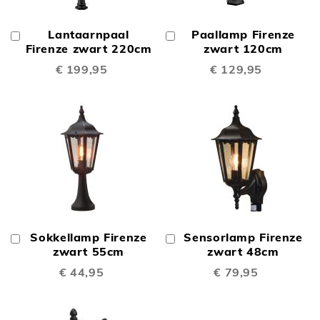
Lantaarnpaal
Paallamp Firenze
In
In
Winkelwagen
Firenze zwart 220cm
Winkelwagen
zwart 120cm
€ 199,95
€ 129,95
Sokkellamp Firenze
Sensorlamp Firenze
In
In
Winkelwagen
zwart 55cm
Winkelwagen
zwart 48cm
€ 44,95
€ 79,95