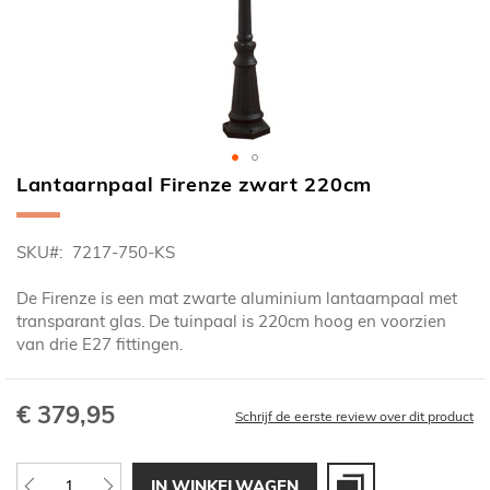
Lantaarnpaal Firenze zwart 220cm
Ga
naar
het
SKU
7217-750-KS
begin
van
De Firenze is een mat zwarte aluminium lantaarnpaal met
de
transparant glas. De tuinpaal is 220cm hoog en voorzien
afbeeldingen-
van drie E27 fittingen.
gallerij
€ 379,95
Schrijf de eerste review over dit product
IN WINKELWAGEN