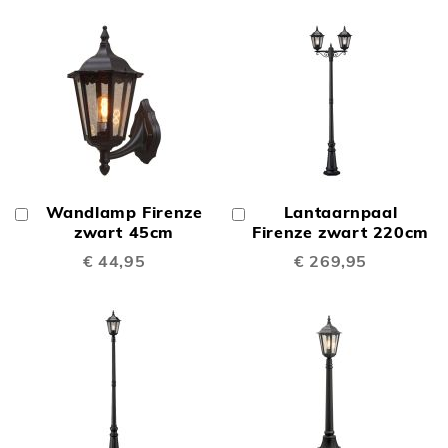
Wandlamp Firenze
Lantaarnpaal
In
In
Winkelwagen
zwart 45cm
Winkelwagen
Firenze zwart 220cm
€ 44,95
€ 269,95