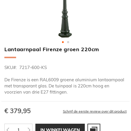
Lantaarnpaal Firenze groen 220cm
Ga
naar
het
SKU
7217-600-KS
begin
van
De Firenze is een RAL6009 groene aluminium lantaarnpaal
de
met transparant glas. De tuinpaal is 220cm hoog en
afbeeldingen-
voorzien van drie E27 fittingen.
gallerij
€ 379,95
Schrijf de eerste review over dit product
IN WINKELWAGEN