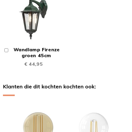
Wandlamp Firenze
In
Winkelwagen
groen 45cm
€ 44,95
Klanten die dit kochten kochten ook:
Skip
carousel