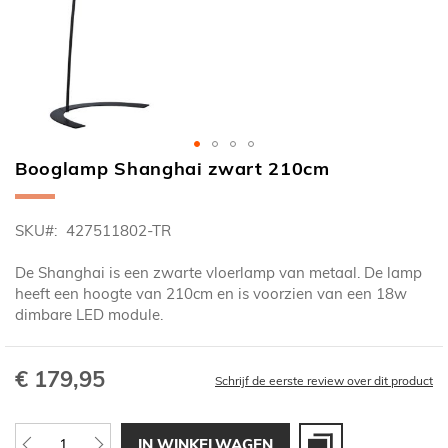
Booglamp Shanghai zwart 210cm
Ga
naar
het
SKU
427511802-TR
begin
van
De Shanghai is een zwarte vloerlamp van metaal. De lamp
de
heeft een hoogte van 210cm en is voorzien van een 18w
afbeeldingen-
dimbare LED module.
gallerij
€ 179,95
Schrijf de eerste review over dit product
IN WINKELWAGEN