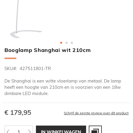
Booglamp Shanghai wit 210cm
Ga
naar
het
SKU
427511801-TR
begin
van
De Shanghai is een witte vloerlamp van metaal. De lamp
de
heeft een hoogte van 210cm en is voorzien van een 18w
afbeeldingen-
dimbare LED module.
gallerij
€ 179,95
Schrijf de eerste review over dit product
IN WINKELWAGEN