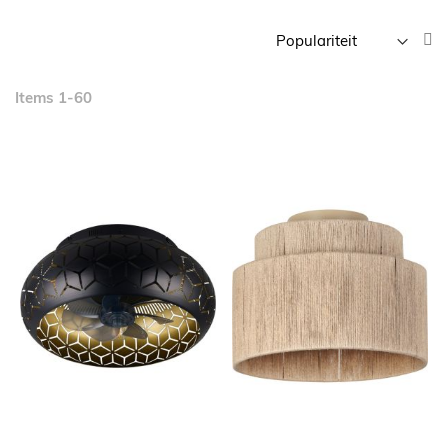
V
h
n
Items
1
-
60
la
so