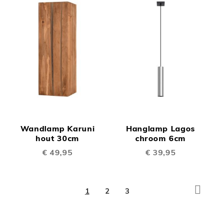
Wandlamp Karuni
Hanglamp Lagos
hout 30cm
chroom 6cm
€ 49,95
€ 39,95
Pagi
Volg
U
Pagina
Pagina
1
2
3
lees