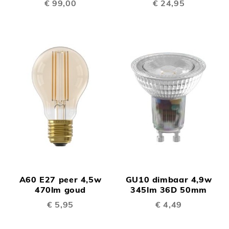
€ 99,00
€ 24,95
A60 E27 peer 4,5w
GU10 dimbaar 4,9w
470lm goud
345lm 36D 50mm
€ 5,95
€ 4,49