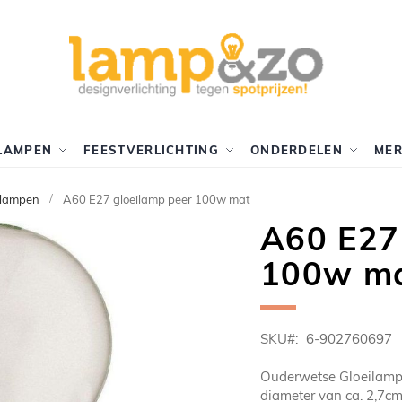
LAMPEN
FEESTVERLICHTING
ONDERDELEN
ME
lampen
A60 E27 gloeilamp peer 100w mat
A60 E27
100w m
SKU
6-902760697
Ouderwetse Gloeilamp m
diameter van ca. 2,7cm