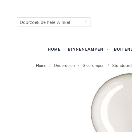
Zoek
Zoek
HOME
BINNENLAMPEN
BUITEN
Home
Onderdelen
Gloeilampen
Standaard
Ga
naar
het
einde
van
de
afbeeldingen-
gallerij