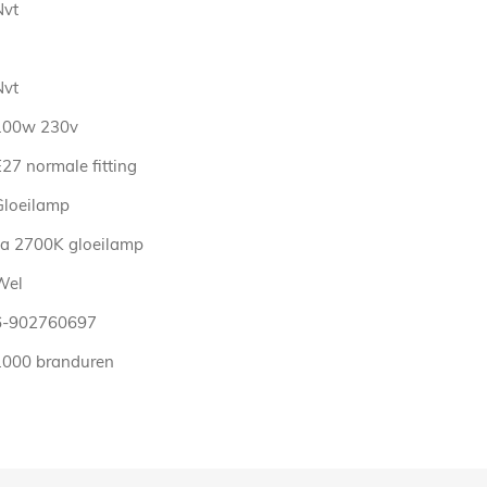
Nvt
Nvt
100w 230v
27 normale fitting
Gloeilamp
ca 2700K gloeilamp
Wel
6-902760697
1000 branduren