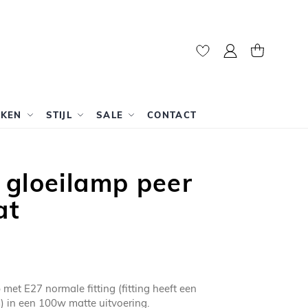
Mijn account
Winkelwag
RKEN
STIJL
SALE
CONTACT
 gloeilamp peer
at
et E27 normale fitting (fitting heeft een
) in een 100w matte uitvoering.