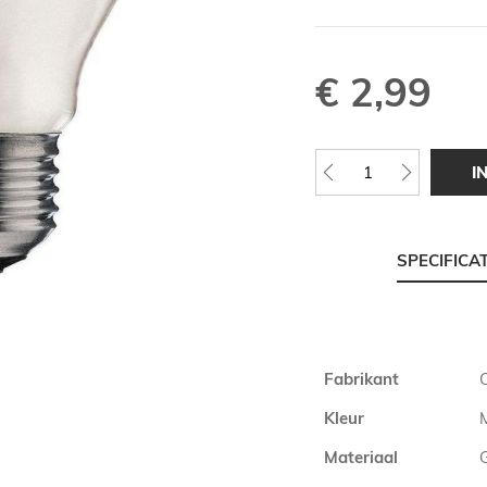
€ 2,99
I
SPECIFICA
Meer
Fabrikant
informatie
Kleur
Materiaal