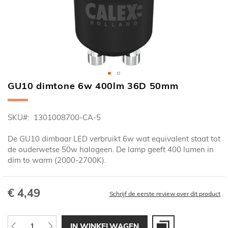
GU10 dimtone 6w 400lm 36D 50mm
Ga
naar
het
SKU
1301008700-CA-5
begin
van
De GU10 dimbaar LED verbruikt 6w wat equivalent staat tot
de
de ouderwetse 50w halogeen. De lamp geeft 400 lumen in
afbeeldingen-
dim to warm (2000-2700K).
gallerij
€ 4,49
Schrijf de eerste review over dit product
IN WINKELWAGEN